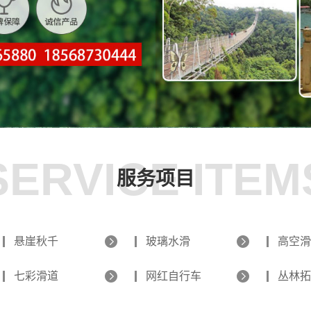
SERVICE ITEM
服务项目
悬崖秋千
玻璃水滑
高空滑
七彩滑道
网红自行车
丛林拓