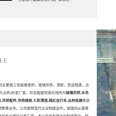
户外丛林穿越
LE
主要施工安装悬索桥，玻璃吊桥，滑索，货运栈道，丛
(云桥)的老厂家，并且能提供游乐场所内
玻璃吊桥,木吊
索,吊桥配件,吊桥维修,七彩滑道,网红自行车,丛林拓展
等游
销售等业务。公司按照现代企业制度运作，是国内从事景