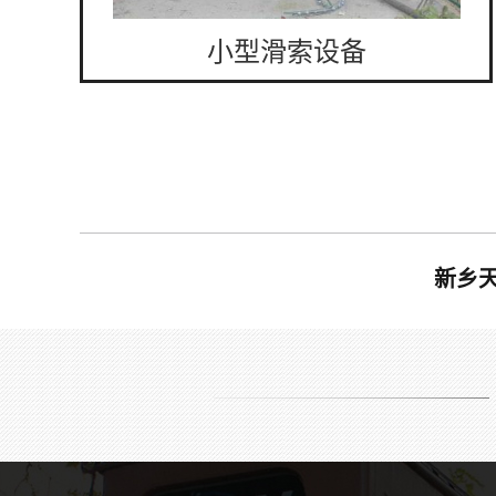
小型滑索设备
新乡
景观木板吊桥