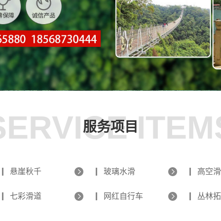
SERVICE ITEM
服务项目
悬崖秋千
玻璃水滑
高空滑
七彩滑道
网红自行车
丛林拓