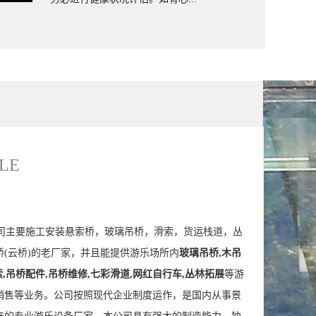
户外丛林穿越
LE
主要施工安装悬索桥，玻璃吊桥，滑索，货运栈道，丛
(云桥)的老厂家，并且能提供游乐场所内
玻璃吊桥,木吊
索,吊桥配件,吊桥维修,七彩滑道,网红自行车,丛林拓展
等游
销售等业务。公司按照现代企业制度运作，是国内从事景