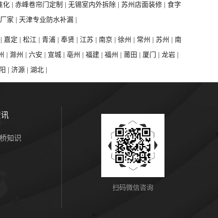
化 |
赤峰卷帘门定制 |
无锡室内外拆除 |
苏州店面装修 |
食字
厂家 |
天津专业防水补漏 |
|
嘉定 |
松江 |
青浦 |
奉贤 |
江苏 |
南京 |
徐州 |
常州 |
苏州 |
南
州 |
滁州 |
六安 |
宣城 |
亳州 |
福建 |
福州 |
莆田 |
厦门 |
龙岩 |
阳 |
济源 |
湖北 |
资讯
桥知识
扫码微信咨询