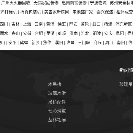
|
广州灭火器回收 |
无锡家庭装修 |
惠南商铺装修 |
宁波物流 |
苏州安全标准
光打标机 |
折叠包装机 |
美吉家新房网 |
电池箔厂家 |
泰兴保洁 |
柜体成套
四川 |
吉林 |
上海 |
云南 |
黄浦 |
徐汇 |
静安 |
普陀 |
虹口 |
杨浦 |
浦东新区 
丽水 |
舟山 |
安徽 |
合肥 |
芜湖 |
蚌埠 |
淮南 |
淮北 |
铜陵 |
安庆 |
阜阳 |
宿
山 |
安阳 |
鹤壁 |
新乡 |
焦作 |
濮阳 |
许昌 |
三门峡 |
商丘 |
周口 |
南阳 |
信
新闻
木吊桥
玻璃吊
玻璃水滑
吊桥配件
七彩滑道
丛林拓展