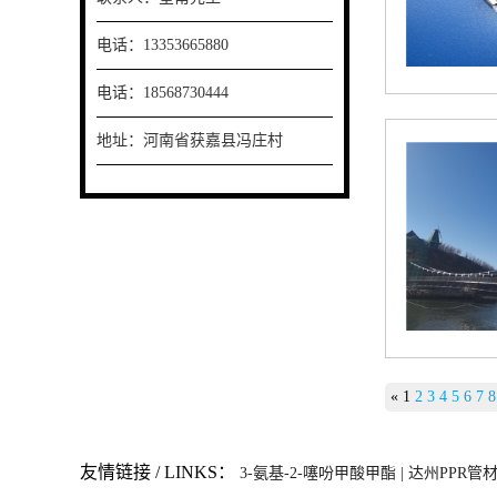
电话：
1335
3665880
电话：18568730444
地址：河南省获嘉县冯庄村
«
1
2
3
4
5
6
7
8
友情链接 / LINKS：
3-氨基-2-噻吩甲酸甲酯 |
达州PPR管材