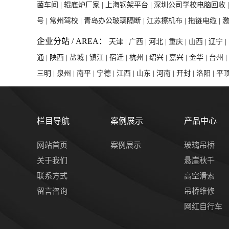
菌车间 |
辊底炉厂家 |
上海钢架平台 |
深圳公司学校电脑回收 
号 |
常州驾校 |
青岛办公玻璃隔断 |
江苏擦机布 |
拖链电缆 |
激
企业分站 / AREA：
天津 |
广西 |
河北 |
重庆 |
山西 |
辽宁 |
通 |
陕西 |
盐城 |
镇江 |
宿迁 |
杭州 |
绍兴 |
嘉兴 |
金华 |
台州 |
三明 |
泉州 |
南平 |
宁德 |
江西 |
山东 |
河南 |
开封 |
洛阳 |
平顶
栏目导航
案例展示
产品中心
网站首页
案例展示
玻璃吊桥
关于我们
悬崖秋千
联系方式
高空滑索
留言咨询
吊桥维修
网红自行车